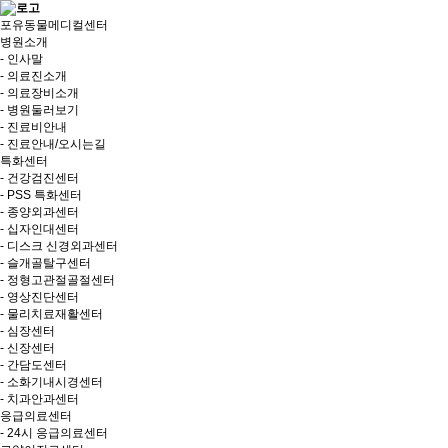
포유동물메디컬센터
병원소개
- 인사말
- 의료진소개
- 의료장비소개
- 병원둘러보기
- 진료비안내
- 진료안내/오시는길
특화센터
- 건강검진센터
- PSS 특화센터
- 종양외과센터
- 십자인대센터
- 디스크 신경외과센터
- 슬개골탈구센터
- 정형고관절골절센터
- 영상진단센터
- 물리치료재활센터
- 심장센터
- 신장센터
- 간담도센터
- 소화기내시경센터
- 치과안과센터
응급의료센터
- 24시 응급의료센터