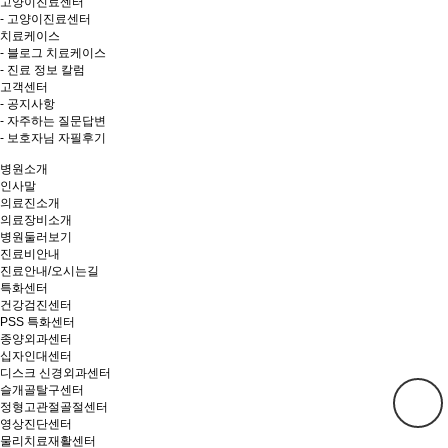
고양이진료센터
- 고양이진료센터
치료케이스
- 블로그 치료케이스
- 진료 정보 칼럼
고객센터
- 공지사항
- 자주하는 질문답변
- 보호자님 자필후기
병원소개
인사말
의료진소개
의료장비소개
병원둘러보기
진료비안내
진료안내/오시는길
특화센터
건강검진센터
PSS 특화센터
종양외과센터
십자인대센터
디스크 신경외과센터
슬개골탈구센터
정형고관절골절센터
영상진단센터
물리치료재활센터