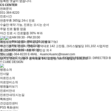
등록된 댓글이 없습니다.
CS CENTER
전화문의
031-364-8220
진료시간
연중무휴 365일 24시 진료
수술만 예약 가능
, 진료는 오시는 순서
주말 진료 할증 없음
야간 진료 시 진료할증 30% 부과
일반진료
AM 09:30 - PM 20:00
점심시간
PM 12:00 - PM 13:00 (진료불가능)
개인정보처리방침
이용약관
공지사항
야간진료
PM 08:00 - PM 11:00
주소 : 경기도 안산시 단원구 광덕대로 142 고잔동, 크리스탈빌딩 101,102
사업자번
응급진료
PM 11:00 - AM 09:00
호 : 134-32-18819
대표자 : 김민성 외 4
오시는길
TEL : 031-364-8220
E-MAIL : 4uamc4uamc@naver.com
COPYRIGHT © 2025 포유동물메디컬센터 ALL RIGHTS RESERVED. DIRECTED B
경기도 안산시 단원구 광덕대로 142 고잔동, 크리스탈빌딩 101,102
Y CUBE DESIGN
병원소개
인사말
의료진소개
의료장비소개
병원둘러보기
진료비안내
진료안내/오시는길
특화센터
건강검진센터
PSS 특화센터