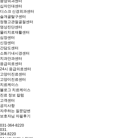
종양외과센터
십자인대센터
디스크 신경외과센터
슬개골탈구센터
정형고관절골절센터
영상진단센터
물리치료재활센터
심장센터
신장센터
간담도센터
소화기내시경센터
치과안과센터
응급의료센터
24시 응급의료센터
고양이진료센터
고양이진료센터
치료케이스
블로그 치료케이스
진료 정보 칼럼
고객센터
공지사항
자주하는 질문답변
보호자님 자필후기
031-364-8220
031.
364.8220