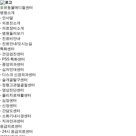
포유동물메디컬센터
병원소개
- 인사말
- 의료진소개
- 의료장비소개
- 병원둘러보기
- 진료비안내
- 진료안내/오시는길
특화센터
- 건강검진센터
- PSS 특화센터
- 종양외과센터
- 십자인대센터
- 디스크 신경외과센터
- 슬개골탈구센터
- 정형고관절골절센터
- 영상진단센터
- 물리치료재활센터
- 심장센터
- 신장센터
- 간담도센터
- 소화기내시경센터
- 치과안과센터
응급의료센터
- 24시 응급의료센터